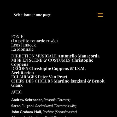
Sélectionner une page
FOXIE!
(La petite renarde rusée)
Léos Janacek
La Monnaie
DIRECTION MUSICALE
Antonello Manacorda
MISE EN SC
È
NE & COSTUMES
Christophe
Coppens
DÉCORS
Christophe Coppens & I.S.M.
Architecten
É
CLAIRAGES
Peter Van Praet
CHEFS DES CHŒURS
Martino faggiani & Benoît
Giaux
AVEC
Andrew Schroeder
,
Revírník (Forester)
Sarah Fulgoni
,
Revírníková (Forester’s wife)
John Graham-Hall,
Rechtor (Schoolmaster)