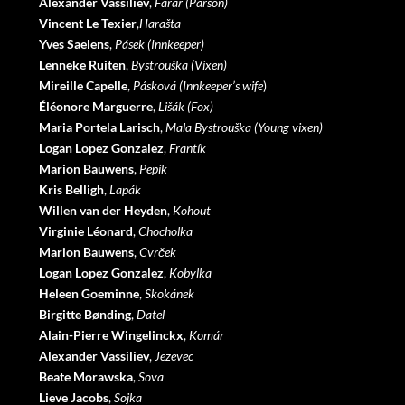
Alexander Vassiliev
,
Farář (Parson)
Vincent Le Texier
,
Harašta
Yves Saelens
,
Pásek (Innkeeper)
Lenneke Ruiten
,
Bystrouška (Vixen)
Mireille Capelle
,
Pásková (Innkeeper’s wife
)
Éléonore
Marguerre
,
Lišák (Fox)
Maria Portela Larisch
,
Mala Bystrouška (Young vixen)
Logan Lopez Gonzalez
,
Frantík
Marion Bauwens
,
Pepík
Kris Belligh
,
Lapák
Willen van der Heyden
,
Kohout
Virginie Léonard
,
Chocholka
Marion Bauwens
,
Cvrček
Logan Lopez Gonzalez
,
Kobylka
Heleen Goeminne
,
Skokánek
Birgitte Bønding
,
Datel
Alain-Pierre Wingelinckx
,
Komár
Alexander Vassiliev
,
Jezevec
Beate Morawska
,
Sova
Lieve Jacobs
,
Sojka